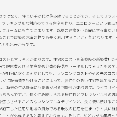
のではなく、住まい手が代々住み続けることができ、そしてリフォ
、フレキシブルな対応のできる住宅を作り、エコロジーという観点
リフォームにも当てはまります。既築の建物を小奇麗にする事だけ
ることで既築の木造建物でも長く利用することが可能となります。
ことも出来からです。
コストと言う考えがあります。住宅のコストを新築時の新築費用か
来て解体費及び産業廃棄処分費の段階をトータルして考えたもので
トが如何に安く済んだとしても、ランニングコストやその先のコス
しかに設備費を掛けることによって、居住性の高い住宅を建てるこ
は、将来の生活計画にも影響が出る可能性があります。ライフサイ
もちろんですが、長く住み続けられる居住性とフレキシビル性の高
を感じさせることのないシンプルなデザインと、長く使い続けるこ
が施工した住宅や地域の資源である既設の住宅を住まい手と共に維
くことが必要であると考えております。そして、私どもが長年培っ