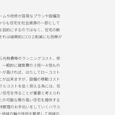
ームや改修が容易なプランや設備及
からも住宅を社会資源の一部として
を目的にするのではなく、住宅の断
それは結果的にCO２削減にも効果が
ら光熱費等のランニングコスト、修
、一般的に建築費の３倍～４倍もの
トが高ければ、はたしてローコスト
とが出来ますが、設備の稼動コスト
クルコストを低く抑える為には、住
い住宅を作ることが重要と考えられ
との可能な質の高い住宅を提供する
持管理のお手伝いをしていくハウス
た地域の輪や技術を駆使して地域の