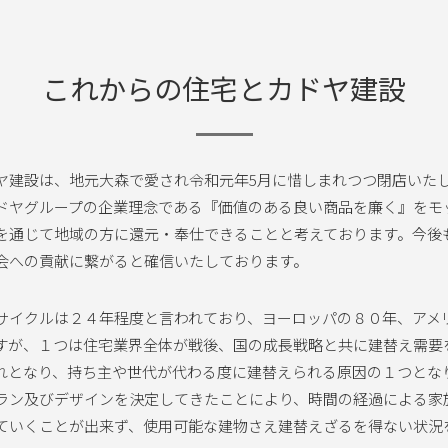
これからの住宅とカドヤ建設
ヤ建設は、地元大森で愛され令和元年5月に惜しまれつつ閉店いたし
ドヤグループの企業理念である『価値のある良い商品を廉く』をモ
を通じて地域の方に還元・奉仕できることと考えております。今後
会への貢献に繋がると確信いたしております。
サイクルは２４年程度と言われており、ヨーロッパの８０年、アメ
すが、１つは住宅業界全体が戦後、国の成長戦略と共に建替え需要
れとなり、持ち主や世代が代わる度に建替えられる原因の１つとな
ラン及びデザインを決定してきたことにより、時間の経過による家
ていくことが出来ず、使用可能な建物さえ建替えざるを得ない状況