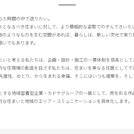
ちた時間の中で送りたい。
スとなるべき住まいに対して、より積極的な姿勢でのぞんできいたい
動のようなものを生む空間があれば、暮らしは、新しい次元で実り
願いでもあります。
たいと考える私たちは、企画・設計・施工の一貫体制を信条として
的な住環境の創造を目ざす私たちは、住まいを単なる住居としてで
、先進性、ゆとり、から生まれる幸福、そこにはいつも提案を、そし
とする地域密着型企業・カドヤグループの一員として、街を彩る作
的な住まいと地域のエリア・コミュニケーションを具体化します。