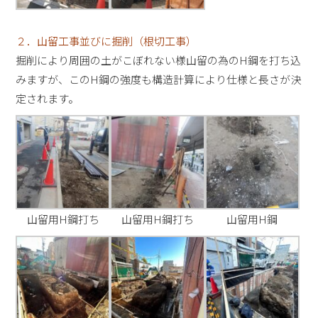
２．山留工事並びに掘削（根切工事）
掘削により周囲の土がこぼれない様山留の為のH鋼を打ち込
みますが、このH鋼の強度も構造計算により仕様と長さが決
定されます。
山留用H鋼打ち
山留用H鋼打ち
山留用H鋼