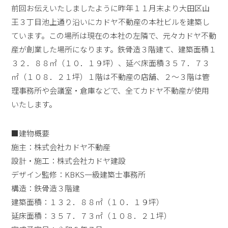
前回お伝えいたしましたように昨年１１月末より大田区山
王３丁目池上通り沿いにカドヤ不動産の本社ビルを建築し
ています。この場所は現在の本社の左隣で、元々カドヤ不動
産が創業した場所になります。鉄骨造３階建て、建築面積１
３２．８８㎡（１０．１９坪）、延べ床面積３５７．７３
㎡（１０８．２１坪）１階は不動産の店舗、２～３階は管
理事務所や会議室・倉庫などで、全てカドヤ不動産が使用
いたします。
■建物概要
施主：株式会社カドヤ不動産
設計・施工：株式会社カドヤ建設
デザイン監修：KBKS一級建築士事務所
構造：鉄骨造３階建
建築面積：１３２．８８㎡（１０．１９坪）
延床面積：３５７．７３㎡（１０８．２１坪）