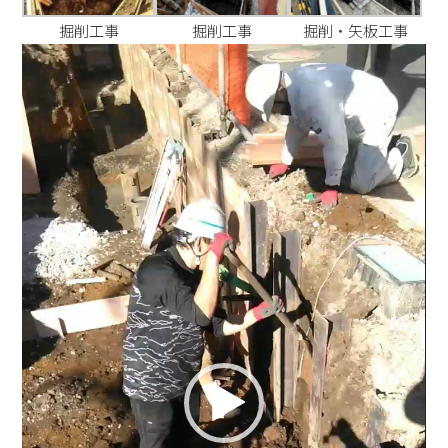
掘削工事
掘削工事
掘削・矢板工事
動
画
プ
レ
ー
ヤ
ー