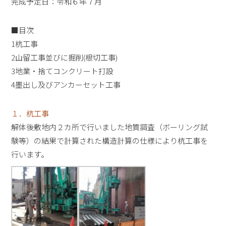
完成予定日：令和６年７月
■目次
1杭工事
2山留工事並びに掘削(根切工事)
3地業・捨てコンクリート打設
4墨出し及びアンカーセット工事
１．杭工事
解体後敷地内２カ所で行いました地質調査（ボーリング試
験等）の結果で計算された構造計算の仕様により杭工事を
行います。