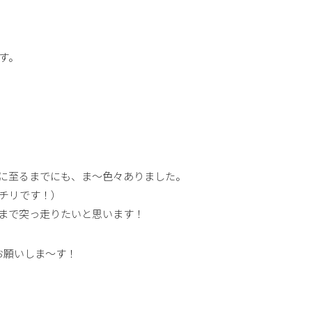
す。
に至るまでにも、ま～色々ありました。
チリです！）
まで突っ走りたいと思います！
お願いしま～す！
共
有