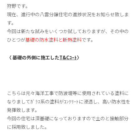
狩野です。
現在、進行中の八雲分譲住宅の進捗状況をお知らせ致しま
す。
今回は新たな試みをいくつか試しておりますが、その中の
ひとつが
基礎の防水塗料と断熱塗料
です。
〈 基礎の外側に施工した
T&Cｺｰﾄ
〉
こちらは元々海洋工事で防波堤等に使用されている塗料に
なりましてｶﾞﾗｽ系の塗料がｺﾝｸﾘｰﾄに浸透し、高い防水性を
発揮致します。
今回の住宅は深基礎になっておりますので土のと接触部分
に採用致しました。