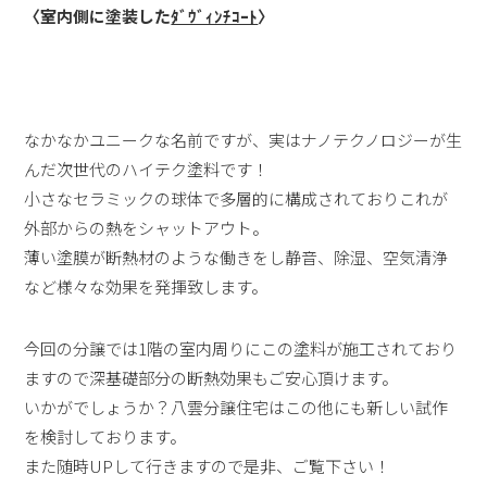
〈室内側に塗装した
ﾀﾞｳﾞｨﾝﾁｺｰﾄ
〉
なかなかユニークな名前ですが、実はナノテクノロジーが生
んだ次世代のハイテク塗料です！
小さなセラミックの球体で多層的に構成されておりこれが
外部からの熱をシャットアウト。
薄い塗膜が断熱材のような働きをし静音、除湿、空気清浄
など様々な効果を発揮致します。
今回の分譲では1階の室内周りにこの塗料が施工されており
ますので深基礎部分の断熱効果もご安心頂けます。
いかがでしょうか？八雲分譲住宅はこの他にも新しい試作
を検討しております。
また随時UPして行きますので是非、ご覧下さい！