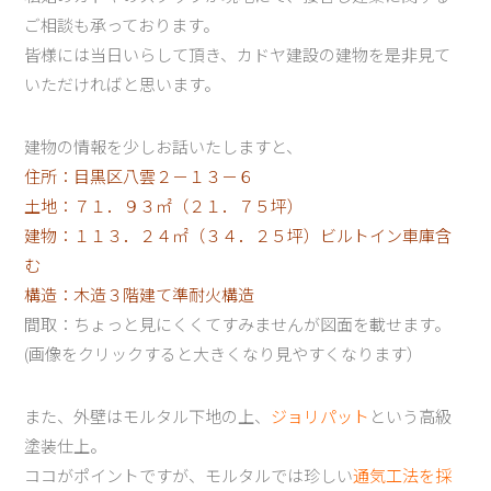
ご相談も承っております。
皆様には当日いらして頂き、カドヤ建設の建物を是非見て
いただければと思います。
建物の情報を少しお話いたしますと、
住所：目黒区八雲２－１３－６
土地：７１．９３㎡（２１．７５坪）
建物：１１３．２４㎡（３４．２５坪）ビルトイン車庫含
む
構造：木造３階建て準耐火構造
間取：ちょっと見にくくてすみませんが図面を載せます。
(画像をクリックすると大きくなり見やすくなります）
また、外壁はモルタル下地の上、
ジョリパット
という高級
塗装仕上。
ココがポイントですが、モルタルでは珍しい
通気工法を採