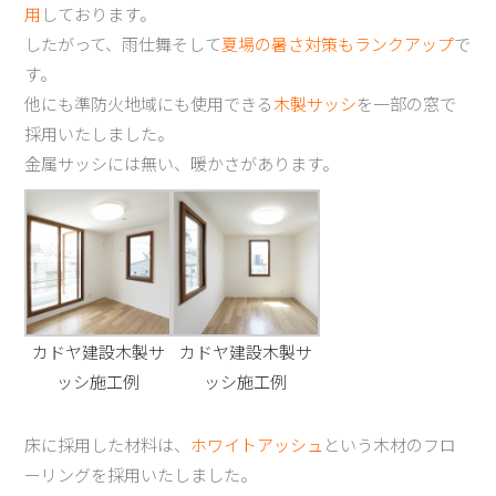
用
しております。
したがって、雨仕舞そして
夏場の暑さ対策もランクアップ
で
す。
他にも準防火地域にも使用できる
木製サッシ
を一部の窓で
採用いたしました。
金属サッシには無い、暖かさがあります。
カドヤ建設木製サ
カドヤ建設木製サ
ッシ施工例
ッシ施工例
床に採用した材料は、
ホワイトアッシュ
という木材のフロ
ーリングを採用いたしました。