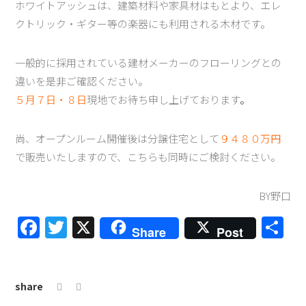
ホワイトアッシュは、建築材料や家具材はもとより、エレ
クトリック・ギター等の楽器にも利用される木材です。
一般的に採用されている建材メーカーのフローリングとの
違いを是非ご確認ください。
５月７日・８日
現地でお待ち申し上げております
。
尚、オープンルーム開催後は分譲住宅として
９４８０万円
で販売いたしますので、こちらも同時にご検討ください。
BY野口
Facebook
Twitter
X
共
Share
Post
有
share