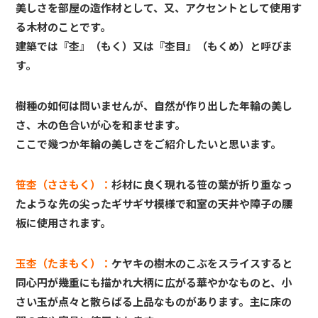
美しさを部屋の造作材として、又、アクセントとして使用す
る木材のことです。
建築では『杢』（もく）又は『杢目』（もくめ）と呼びま
す。
樹種の如何は問いませんが、自然が作り出した年輪の美し
さ、木の色合いが心を和ませます。
ここで幾つか年輪の美しさをご紹介したいと思います。
笹杢（ささもく）：
杉材に良く現れる笹の葉が折り重なっ
たような先の尖ったギサギサ模様で和室の天井や障子の腰
板
に使用されます。
玉杢（たまもく）：
ケヤキの樹木のこぶをスライスすると
同心円が幾重にも描かれ大柄に広がる華やかなものと、小
さ
い玉が点々と散らばる上品なものがあります。主に床の