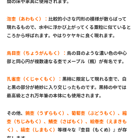
間の床や家具に使用されます。
泡杢（あわもく）：
比較的小さな円形の模様が散らばって
現れるもので、水中に浮かび上がってくる粟粒に似ていると
ころから呼ばれます。やはりケヤキに良く現れます。
鳥目杢（ちょうがんもく）：
鳥の目のような濃い色の中心
部と同心円が複数連なる杢でメープル（楓）が有名です。
孔雀杢（くじゃくもく）：
黒柿に限定して現れる杢で、白
と黒の部分が絶妙に入り交じったものです。黒柿の中では
最高級とされ万年筆の本体にも使用されます。
その他、
鶉杢（うずらもく）、葡萄杢（ぶどうもく）、縮
杢（ちじみもく）、鯖杢（さばもく）、絵巻杢（えまきも
く）、縞杢（しまもく）
等様々な『杢目（もくめ）』が存
在します。