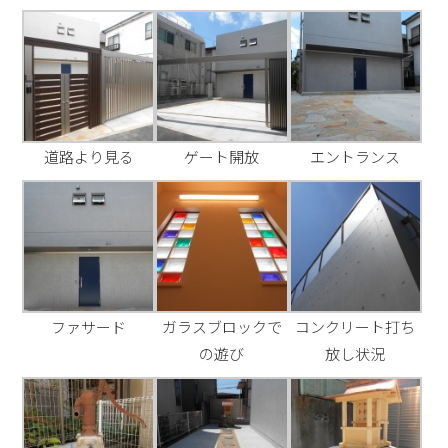
道路より見る
ゲート開放
エントランス
ファサード
ガラスブロックで
コンクリート打ち
の遊び
放し状況