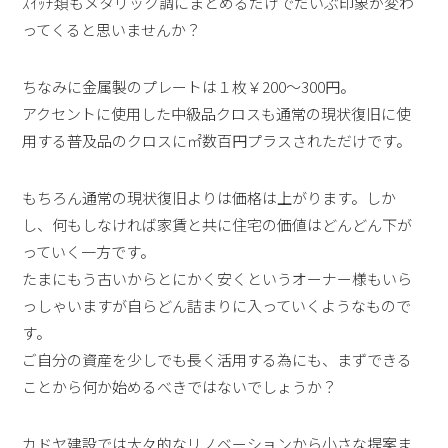
ｽｲｯﾁ類もメタリック調にまとめるだけでだいぶ印象が変わ
ってくると思いませんか？
ちなみに金属製のプレートは１枚￥200～300円。
アクセントに使用した中級品クロスも通常の現状復旧に使
用する普及品のクロスに㎡数百円プラスされただけです。
もちろん通常の現状復旧よりは価格は上がります。しか
し、何もしなければ家賃と共に住宅の価値はどんどん下が
っていく一方です。
たまにもう古いからとにかく安くというオーナー様もいら
っしゃいますが自らどん詰まりに入っていくようなもので
す。
ご自分の資産を少しでも長く活用する為にも、まずできる
ことから何か始めるべきではないでしょうか？
カドヤ建設では大々的なリノベーションから小さな提案ま