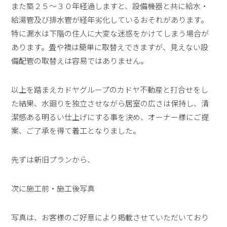
また築２５～３０年経過しますと、設備機器と共に給水・
給湯管及び排水管が経年劣化しているおそれがあります。
特に漏水は下階の住人に大変な迷惑をかけてしまう場合が
あります。畳や襖は簡単に取替えできますが、見えない設
備配管の取替えは容易ではありません。
以上を踏まえカドヤグループのカドヤ不動産と打合せをし
た結果、水廻りを独立させながら居室の広さは保持し、清
潔感ある明るい仕上げにする事を決め、オーナー様にご提
案、ご了承を得て着工となりました。
先ずは新旧プランから、
次に施工前・施工後写真
写真は、お客様のご好意により掲載させていただいており