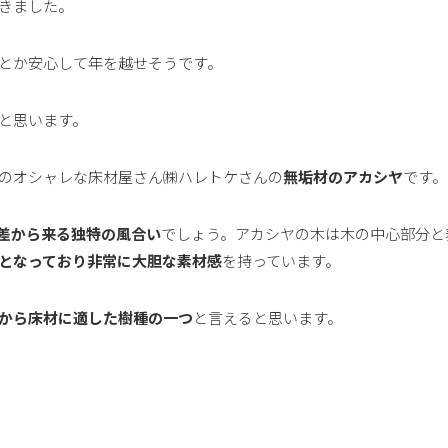
きました。
とか安心して年を越せそうです。
と思います。
のオシャレな床材屋さん㈱ハレトケさんの
無垢材のアカシヤ
です。
差から来る独特の風合い
でしょう。アカシヤの木は木の中心部分と
となっており非常に大胆な素材感
を持っています。
から床材に適した樹種の一つ
と言えると思います。