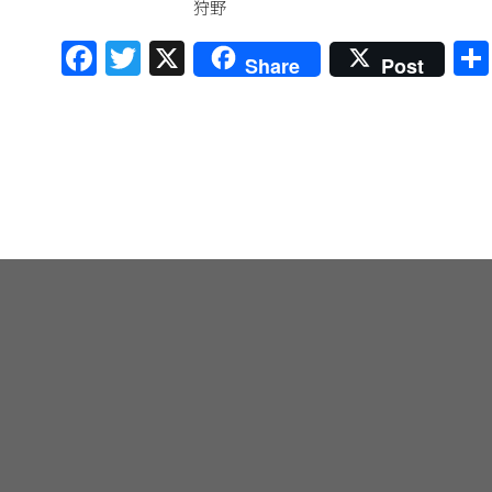
狩野
Facebook
Twitter
X
Share
Post