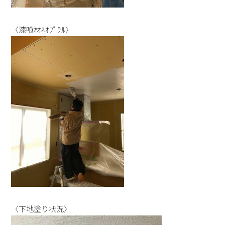
〈漆喰材ﾈｵﾌﾟﾗﾙ〉
〈下地塗り状況〉