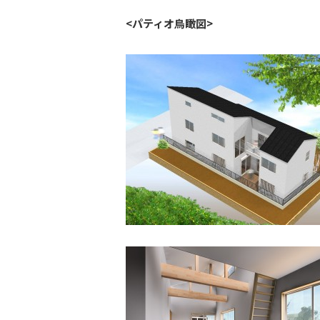
<パティオ鳥瞰図>