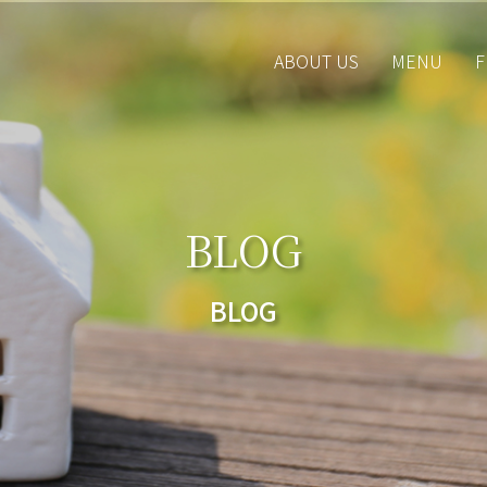
ABOUT US
MENU
F
BLOG
BLOG