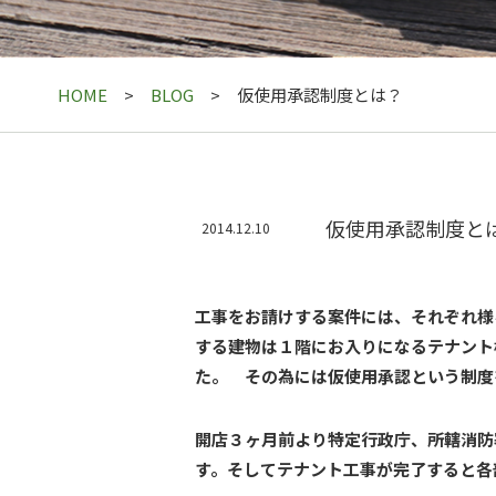
HOME
BLOG
仮使用承認制度とは？
仮使用承認制度と
2014.12.10
工事をお請けする案件には、それぞれ様
する建物は１階にお入りになるテナント
た。 その
為には仮使用承認という制度
開店３ヶ月前より特定行政庁、所轄消防
す。そしてテナント工事が完了すると各