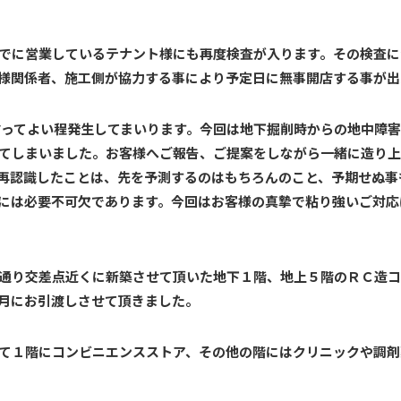
でに営業しているテナント様にも再度検査が入ります。その検査に
様関係者、施工側が協力する事により予定日に無事開店する事が出
言ってよい程発生してまいります。今回は地下掘削時からの地中障
てしまいました。お客様へご報告、ご提案をしながら一緒に造り上
再認識したことは、先を予測するのはもちろんのこと、予期せぬ事
には必要不可欠であります。今回はお客様の真摯で粘り強いご対応
通り交差点近くに新築させて頂いた地下１階、地上５階のＲＣ造コ
月にお引渡しさせて頂きました。
て１階にコンビニエンスストア、その他の階にはクリニックや調剤