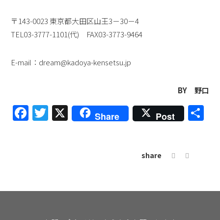
〒143-0023 東京都大田区山王3－30－4
TEL03-3777-1101(代) FAX03-3773-9464
E-mail：dream@kadoya-kensetsu.jp
BY 野口
Facebook
Twitter
X
共
Share
Post
有
share