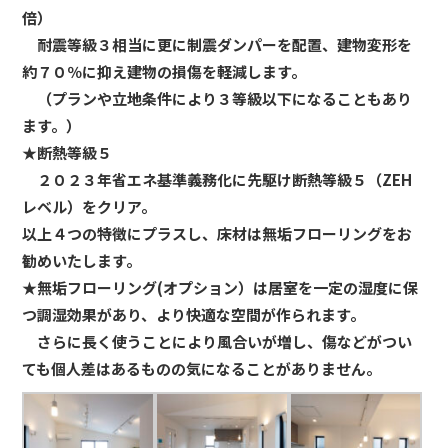
倍）
耐震等級３相当に更に制震ダンパーを配置、建物変形を
約７０％に抑え建物の損傷を軽減します。
（プランや立地条件により３等級以下になることもあり
ます。）
★断熱等級５
２０２３年省エネ基準義務化に先駆け断熱等級５（ZEH
レベル）
をクリア。
以上４つの特徴にプラスし、床材は無垢フローリングをお
勧めいたします。
★無垢フローリング(オプション）は居室を一定の湿度に保
つ調湿効果があり、より快適な空間が作られます。
さらに長く使うことにより風合いが増し、傷などがつい
ても個人差はあるものの気になることがありません。