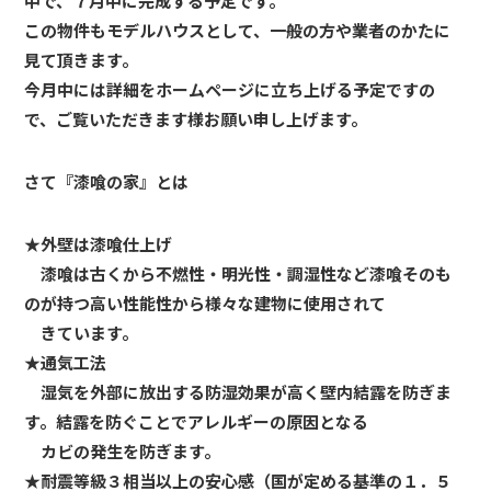
中で、７月中に完成する予定です。
この物件もモデルハウスとして、一般の方や業者のかたに
見て頂きます。
今月中には詳細をホームページに立ち上げる予定ですの
で、ご覧いただきます様お願い申し上げます。
さて『漆喰の家』とは
★外壁は漆喰仕上げ
漆喰は古くから不燃性・明光性・調湿性など漆喰そのも
のが持つ高い性能性から様々な建物に使用されて
きています。
★通気工法
湿気を外部に放出する防湿効果が高く壁内結露を防ぎま
す。結露を防ぐことでアレルギーの原因となる
カビの発生を防ぎます。
★耐震等級３相当以上の安心感（国が定める基準の１．５