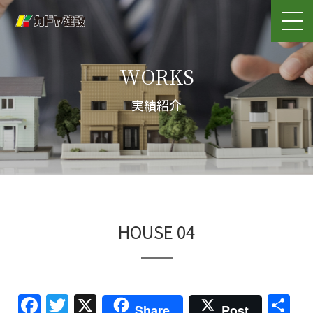
WORKS
実績紹介
HOUSE 04
Facebook
Twitter
X
共
Share
Post