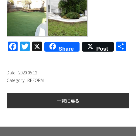
Facebook
Twitter
X
共
Share
Post
有
Date : 2020.05.12
Category :
REFORM
一覧に戻る