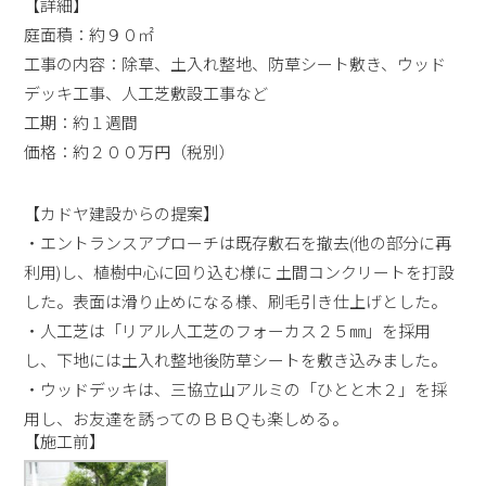
【詳細】
庭面積：約９０㎡
工事の内容：除草、土入れ整地、防草シート敷き、ウッド
デッキ工事、人工芝敷設工事など
工期：約１週間
価格：約２００万円（税別）
【カドヤ建設からの提案】
・エントランスアプローチは既存敷石を撤去(他の部分に再
利用)し、植樹中心に回り込む様に 土間コンクリートを打設
した。表面は滑り止めになる様、刷毛引き仕上げとした。
・人工芝は「リアル人工芝のフォーカス２５㎜」を採用
し、下地には土入れ整地後防草シートを敷き込みました。
・ウッドデッキは、三協立山アルミの「ひとと木２」を採
用し、お友達を誘ってのＢＢＱも楽しめる。
【施工前】