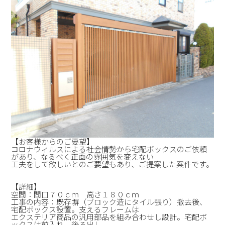
【お客様からのご要望】
コロナウィルスによる社会情勢から宅配ボックスのご依頼
があり、なるべく正面の雰囲気を変えない
工夫をして欲しいとのご要望もあり、ご提案した案件です。
【詳細】
空間：間口７０ｃｍ 高さ１８０ｃｍ
工事の内容：既存塀（ブロック造にタイル張り）撤去後、
宅配ボックス設置。支えるフレームは
エクステリア商品の汎用部品を組み合わせし設計。宅配ボ
ックスは前入れ、後ろ出し。