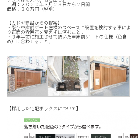
工期：２０２０年３月２３日から２日間
価格：３０万円（税別）
【カドヤ建設からの提案】
・既存車庫前ゲート左横のスペースに設置を検討する事によ
り正面の雰囲気を変えずに済むこと。
・３年半前に施工させて頂いた車庫前ゲートの仕様（色含
め）に合わせること。
【採用した宅配ボックスについて】