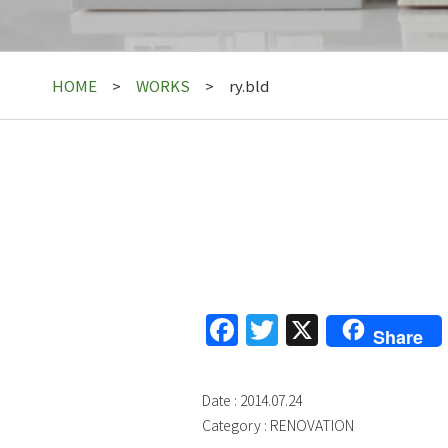
HOME
WORKS
ry.bld
Facebook
Twitter
X
Share
Date : 2014.07.24
Category :
RENOVATION