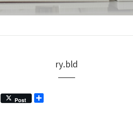
ry.bld
共
Post
有