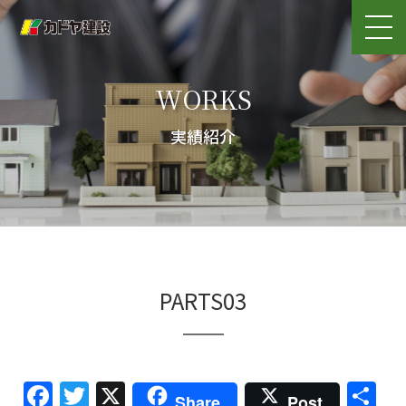
WORKS
実績紹介
PARTS03
Facebook
Twitter
X
共
Share
Post