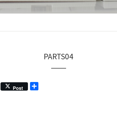
PARTS04
共
Post
有