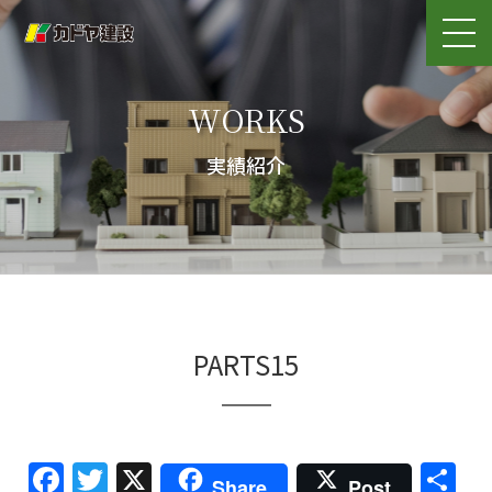
WORKS
実績紹介
PARTS15
Facebook
Twitter
X
共
Share
Post