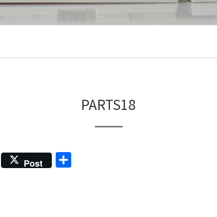
PARTS18
共
Post
有